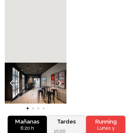
Mañanas
Tardes
Running
6:20 h
Lunes y
15:00