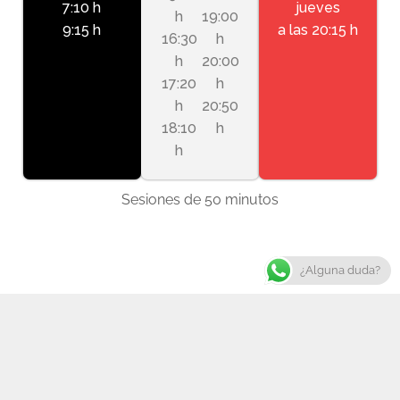
7:10 h
jueves
h
19:00
9:15 h
a las 20:15 h
16:30
h
h
20:00
17:20
h
h
20:50
18:10
h
h
Sesiones de 50 minutos
¿Alguna duda?